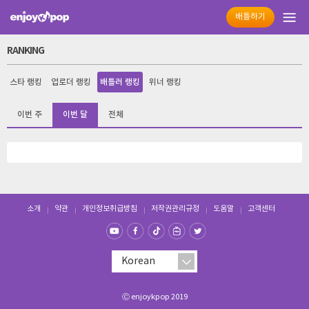
배틀하기
RANKING
스타 랭킹
업로더 랭킹
배틀러 랭킹
위너 랭킹
이번 주
이번 달
전체
소개
약관
개인정보취급방침
저작권관리규정
도움말
고객센터
Ⓒ enjoykpop 2019