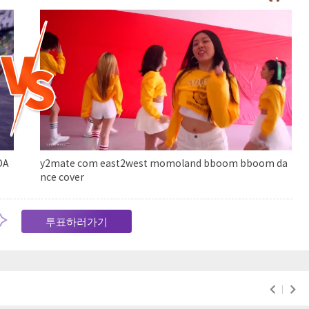
DA
y2mate com east2west momoland bboom bboom da
nce cover
투표하러 가기