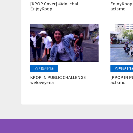
[KPOP Cover] #idol chal…
EnjoyKpop
EnjoyKpop
actsmo
VS 배틀대기중
VS 배틀대기
KPOP IN PUBLIC CHALLENGE…
[KPOP IN 
weloveyena
actsmo