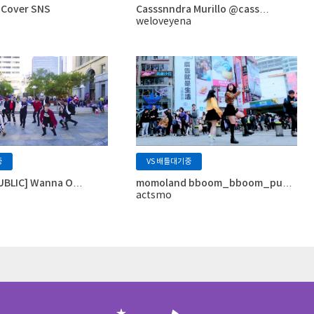
 Cover SNS
Casssnndra Murillo @cass…
weloveyena
중
VS 배틀대기중
PUBLIC] Wanna O…
momoland bboom_bboom_pu…
actsmo