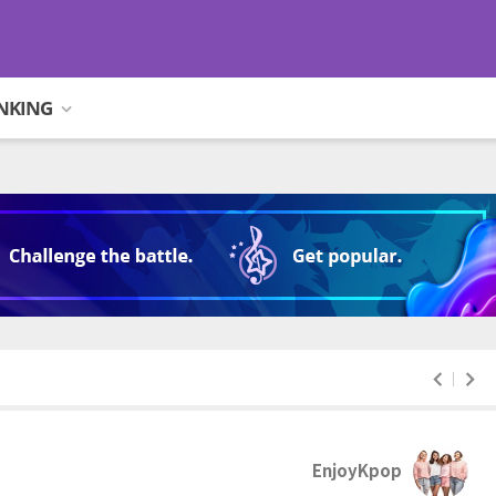
NKING
EnjoyKpop