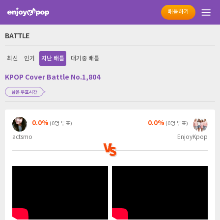
배틀하기
BATTLE
최신
인기
지난 배틀
대기중 배틀
KPOP Cover Battle No.1,804
0.0%
0.0%
(0명 투표)
(0명 투표)
actsmo
EnjoyKpop